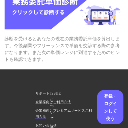
診断を受けるとあなたの現在の業務委託単価を算出しま
す。今後副業やフリーランスで単価を交渉する際の参考
になります。また次の単価レンジに到達するためのヒン
トも確認できます。
サポート
ISSUE
登録・
に
企業様向けご利用方法
ログイ
つ
ンして
企業様向けプレミアムサービスご利
い
用方法
使う
て
お問い合わせ
会