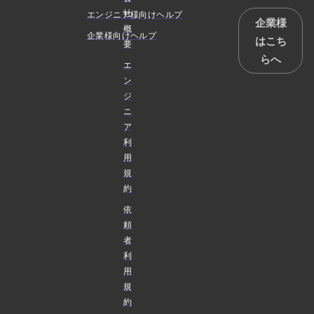
社
エンジニア様向けヘルプ
企業様
概
企業様向けヘルプ
はこち
要
らへ
エ
ン
ジ
ニ
ア
利
用
規
約
依
頼
者
利
用
規
約