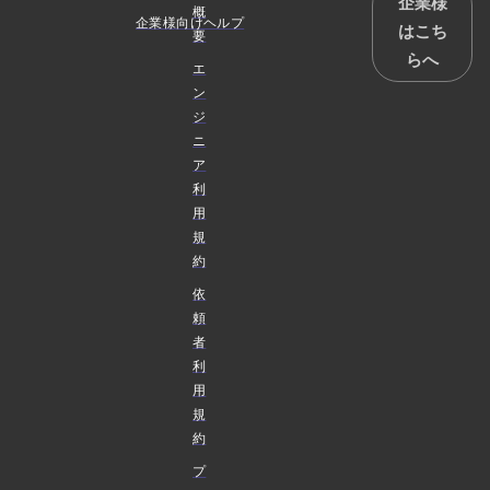
企業様
概
企業様向けヘルプ
はこち
要
らへ
エ
ン
ジ
ニ
ア
利
用
規
約
依
頼
者
利
用
規
約
プ