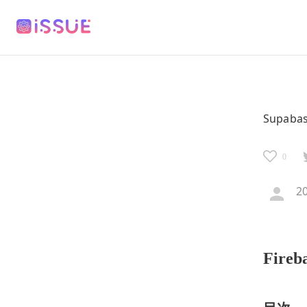
Supab
0
2
Fire