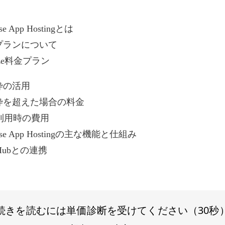
ase App Hostingとは
プランについて
aze料金プラン
枠の活用
枠を超えた場合の料金
N利用時の費用
base App Hostingの主な機能と仕組み
tHubとの連携
続きを読むには単価診断を受けてください（30秒