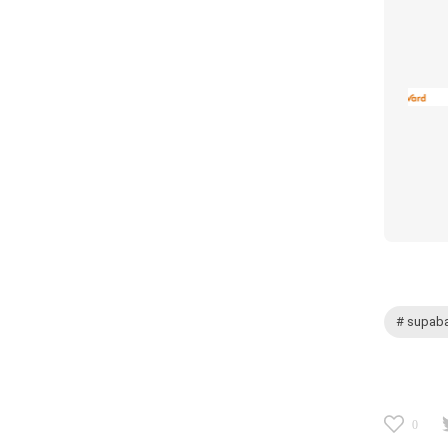
# supab
0