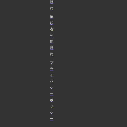
規
約
依
頼
者
利
用
規
約
プ
ラ
イ
バ
シ
ー
ポ
リ
シ
ー