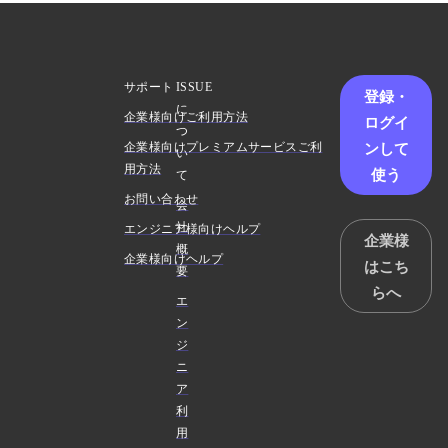
サポート
ISSUE
登録・
に
企業様向けご利用方法
ログイ
つ
ンして
企業様向けプレミアムサービスご利
い
用方法
使う
て
お問い合わせ
会
社
エンジニア様向けヘルプ
企業様
概
企業様向けヘルプ
はこち
要
らへ
エ
ン
ジ
ニ
ア
利
用