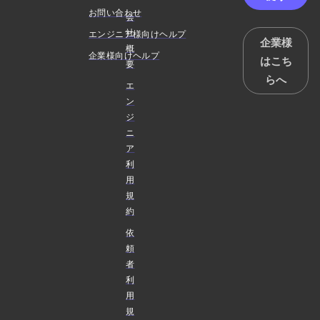
お問い合わせ
会
社
エンジニア様向けヘルプ
企業様
概
企業様向けヘルプ
はこち
要
らへ
エ
ン
ジ
ニ
ア
利
用
規
約
依
頼
者
利
用
規