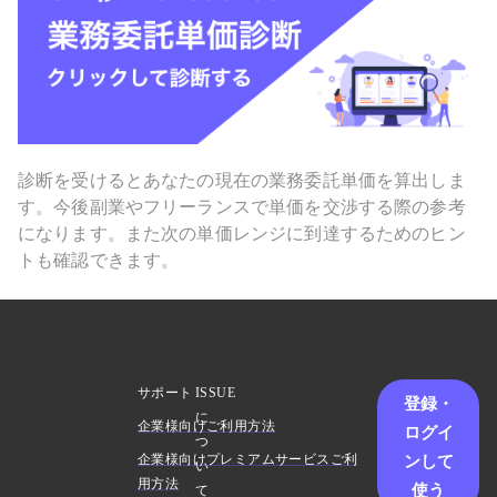
診断を受けるとあなたの現在の業務委託単価を算出しま
す。今後副業やフリーランスで単価を交渉する際の参考
になります。また次の単価レンジに到達するためのヒン
トも確認できます。
サポート
ISSUE
登録・
に
企業様向けご利用方法
ログイ
つ
ンして
企業様向けプレミアムサービスご利
い
用方法
使う
て