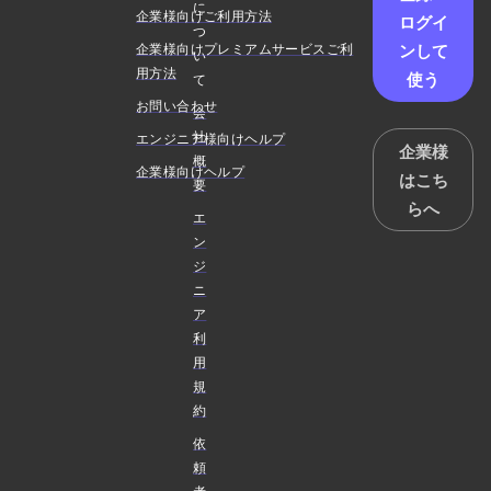
に
企業様向けご利用方法
ログイ
つ
ンして
企業様向けプレミアムサービスご利
い
用方法
使う
て
お問い合わせ
会
社
エンジニア様向けヘルプ
企業様
概
企業様向けヘルプ
はこち
要
らへ
エ
ン
ジ
ニ
ア
利
用
規
約
依
頼