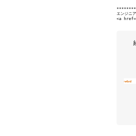
********
エンジニア