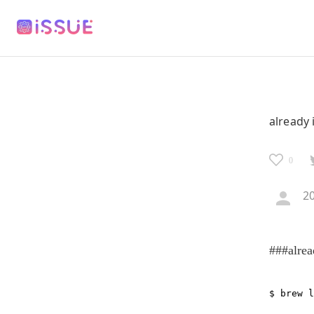
already i
0
2
###alread