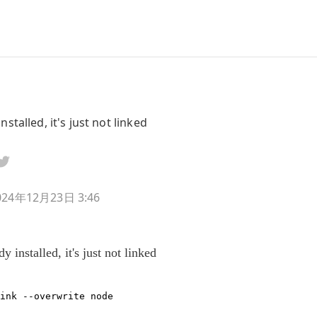
nstalled, it's just not linked
024年12月23日 3:46
y installed, it's just not linked