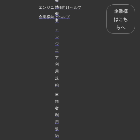
社
エンジニア様向けヘルプ
企業様
概
企業様向けヘルプ
はこち
要
らへ
エ
ン
ジ
ニ
ア
利
用
規
約
依
頼
者
利
用
規
約