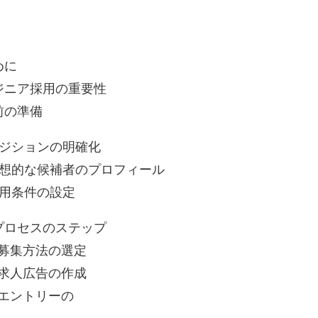
めに
ジニア採用の重要性
前の準備
 ポジションの明確化
 理想的な候補者のプロフィール
 雇用条件の設定
プロセスのステップ
1 募集方法の選定
2 求人広告の作成
3 エントリーの