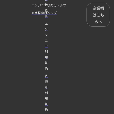
社
エンジニア様向けヘルプ
企業様
概
企業様向けヘルプ
はこち
要
らへ
エ
ン
ジ
ニ
ア
利
用
規
約
依
頼
者
利
用
規
約