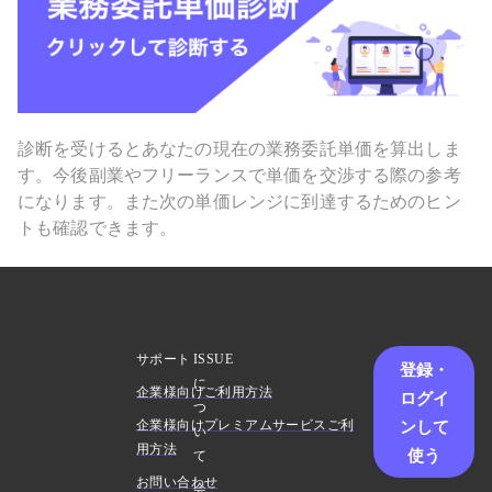
診断を受けるとあなたの現在の業務委託単価を算出しま
す。今後副業やフリーランスで単価を交渉する際の参考
になります。また次の単価レンジに到達するためのヒン
トも確認できます。
サポート
ISSUE
登録・
に
企業様向けご利用方法
ログイ
つ
ンして
企業様向けプレミアムサービスご利
い
用方法
使う
て
お問い合わせ
会