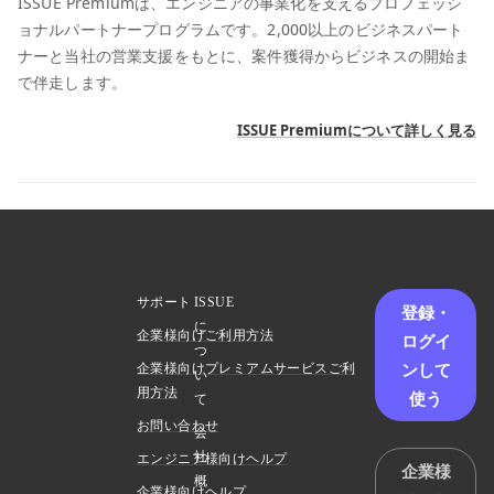
ISSUE Premiumは、エンジニアの事業化を支えるプロフェッシ
ョナルパートナープログラムです。2,000以上のビジネスパート
ナーと当社の営業支援をもとに、案件獲得からビジネスの開始ま
で伴走します。
ISSUE Premiumについて詳しく見る
サポート
ISSUE
登録・
に
企業様向けご利用方法
ログイ
つ
ンして
企業様向けプレミアムサービスご利
い
用方法
使う
て
お問い合わせ
会
社
エンジニア様向けヘルプ
企業様
概
企業様向けヘルプ