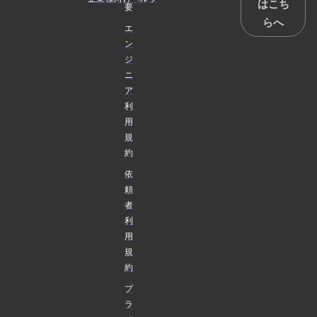
はこち
要
らへ
エ
ン
ジ
ニ
ア
利
用
規
約
依
頼
者
利
用
規
約
プ
ラ