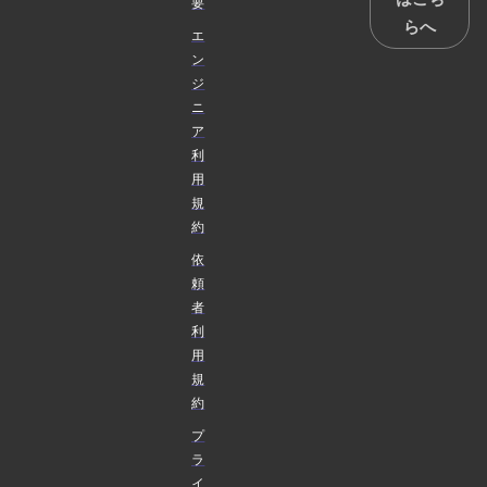
要
らへ
エ
ン
ジ
ニ
ア
利
用
規
約
依
頼
者
利
用
規
約
プ
ラ
イ