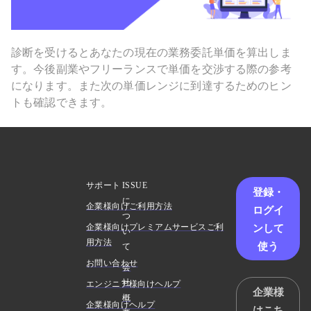
診断を受けるとあなたの現在の業務委託単価を算出しま
す。今後副業やフリーランスで単価を交渉する際の参考
になります。また次の単価レンジに到達するためのヒン
トも確認できます。
サポート
ISSUE
登録・
に
企業様向けご利用方法
ログイ
つ
ンして
企業様向けプレミアムサービスご利
い
用方法
使う
て
お問い合わせ
会
社
エンジニア様向けヘルプ
企業様
概
企業様向けヘルプ
はこち