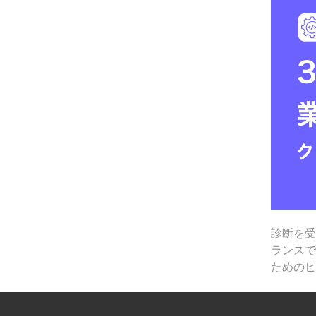
診断を
ランス
ための