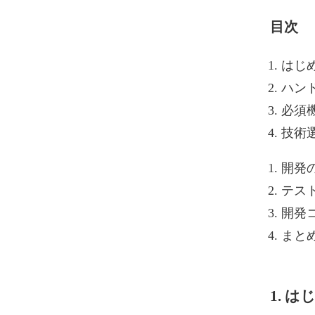
目次
はじ
ハン
必須
技術
開発
テス
開発
まと
1. は