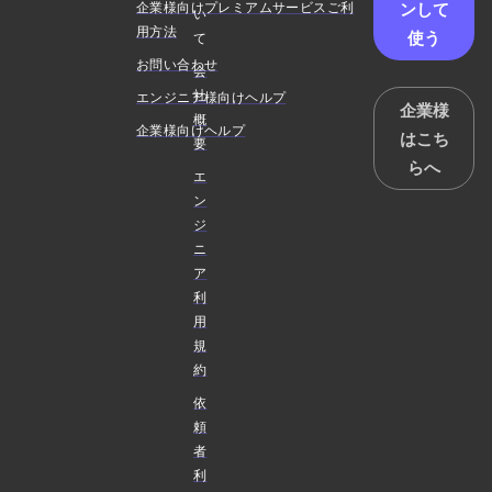
ンして
企業様向けプレミアムサービスご利
い
用方法
使う
て
お問い合わせ
会
社
エンジニア様向けヘルプ
企業様
概
企業様向けヘルプ
はこち
要
らへ
エ
ン
ジ
ニ
ア
利
用
規
約
依
頼
者
利