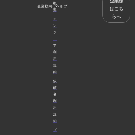
企業様
概
企業様向けヘルプ
はこち
要
らへ
エ
ン
ジ
ニ
ア
利
用
規
約
依
頼
者
利
用
規
約
プ