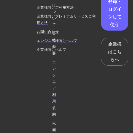
登録・
に
企業様向けご利用方法
ログイ
つ
ンして
企業様向けプレミアムサービスご利
い
用方法
使う
て
お問い合わせ
会
社
エンジニア様向けヘルプ
企業様
概
企業様向けヘルプ
はこち
要
らへ
エ
ン
ジ
ニ
ア
利
用
規
約
依
頼