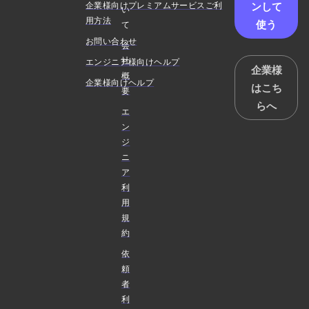
ンして
企業様向けプレミアムサービスご利
い
用方法
使う
て
お問い合わせ
会
社
エンジニア様向けヘルプ
企業様
概
企業様向けヘルプ
はこち
要
らへ
エ
ン
ジ
ニ
ア
利
用
規
約
依
頼
者
利