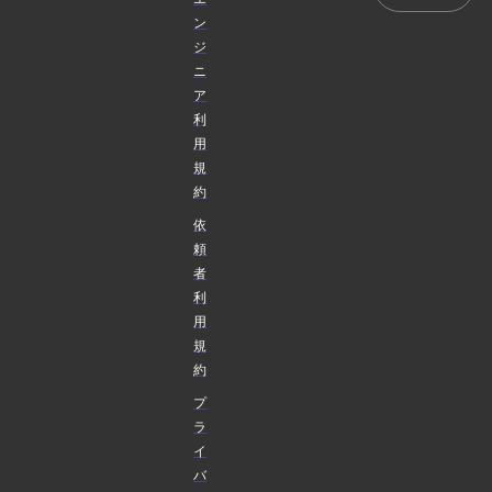
ン
ジ
ニ
ア
利
用
規
約
依
頼
者
利
用
規
約
プ
ラ
イ
バ