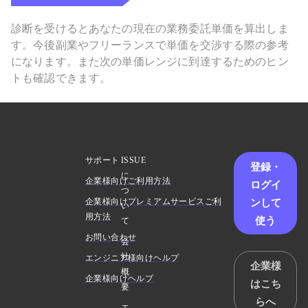
診断を受けるとあなたの現在の業務委託単価を算出しま
す。今後副業やフリーランスで単価を交渉する際の参考
になります。また次の単価レンジに到達するためのヒン
トも確認できます。
サポート
ISSUE
登録・
に
企業様向けご利用方法
ログイ
つ
ンして
企業様向けプレミアムサービスご利
い
用方法
使う
て
お問い合わせ
会
社
エンジニア様向けヘルプ
企業様
概
企業様向けヘルプ
はこち
要
らへ
エ