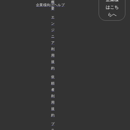
概
企業様向けヘルプ
はこち
要
らへ
エ
ン
ジ
ニ
ア
利
用
規
約
依
頼
者
利
用
規
約
プ