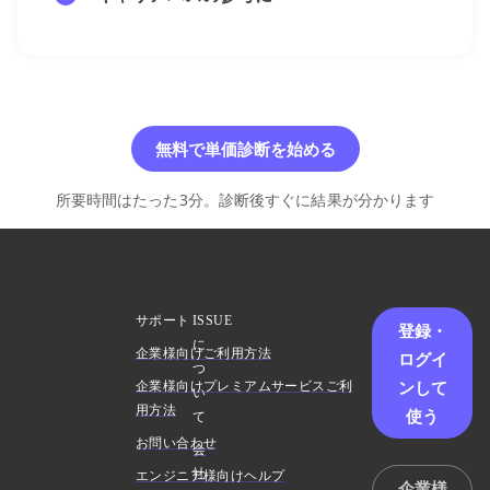
無料で単価診断を始める
所要時間はたった3分。診断後すぐに結果が分かります
サポート
ISSUE
登録・
に
企業様向けご利用方法
ログイ
つ
ンして
企業様向けプレミアムサービスご利
い
用方法
使う
て
お問い合わせ
会
社
エンジニア様向けヘルプ
企業様